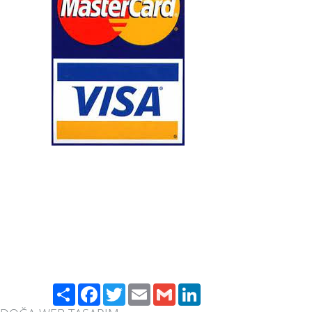
denizlide brandacı
branda denizli
denizli tente
denizlide en uygun tente
tente denizli
denizli kamyon brandası
denizli kamyon çadırı
balkon perdesi denizli
denizli balkon perdesi
Paylaş
Facebook
Twitter
Email
Gmail
LinkedIn